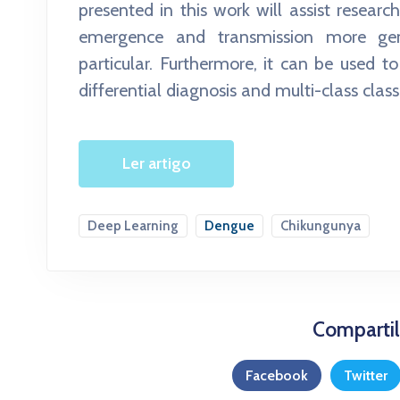
presented in this work will assist researc
emergence and transmission more ge
particular. Furthermore, it can be used t
differential diagnosis and multi-class classi
Ler artigo
Deep Learning
Dengue
Chikungunya
Compartil
Facebook
Twitter