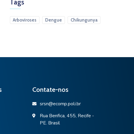
Tags
Arboviroses
Dengue
Chikungunya
s
Contate-nos
srsn@ecomp.poli.br
icon
Rua Benfica, 455, Recife -
icon
PE. Brasil